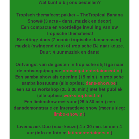
Wat kunt u bij ons bestellen?
Tropisch themafeest pakket – TheTropical Banana
Show© (3 acts - dans, muziek en decor)
Een compacte en voordelige invulling van uw
Tropische themafeest!
Bezetting: dans (2 mooie tropische danseressen),
muziek (swingend duo) of tropische DJ naar keuze.
Duur: 4 uur muziek en dans!
Ontvangst van de gasten in tropische stijl (ga naar
de ontvangstpagina:
ontvangst-entertainment.nl
)
Een samba show als opening (15 min.) in tropische
samba kostuums (alle opties:
dans-show.be
)
een salsa workshop (25 à 30 min.) met het publiek
(alle opties:
workshopfeest.nl
)
Een limboshow met vuur (25 à 30 min.),een
dansdemonstratie en interactieve show (meer uitleg:
limbo-show.nl
)
Livemuziek Duo (naar keuze) 4 x 30 min. binnen 4
uur (info en foto’s:
latinoentertainers.nl
)