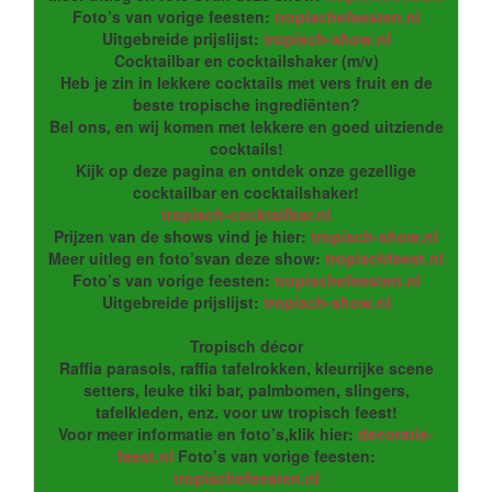
Foto’s van vorige feesten:
tropischefeesten.nl
Uitgebreide prijslijst:
tropisch-show.nl
Cocktailbar en cocktailshaker (m/v)
Heb je zin in lekkere cocktails met vers fruit en de
beste tropische ingrediënten?
Bel ons, en wij komen met lekkere en goed uitziende
cocktails!
Kijk op deze pagina en ontdek onze gezellige
cocktailbar en cocktailshaker!
tropisch-cocktailbar.nl
Prijzen van de shows vind je hier:
tropisch-show.nl
Meer uitleg en foto’svan deze show:
tropischfeest.nl
Foto’s van vorige feesten:
tropischefeesten.nl
Uitgebreide prijslijst:
tropisch-show.nl
Tropisch décor
Raffia parasols, raffia tafelrokken, kleurrijke scene
setters, leuke tiki bar, palmbomen, slingers,
tafelkleden, enz. voor uw tropisch feest!
Voor meer informatie en foto’s,klik hier:
decoratie-
feest.nl
Foto’s van vorige feesten:
tropischefeesten.nl