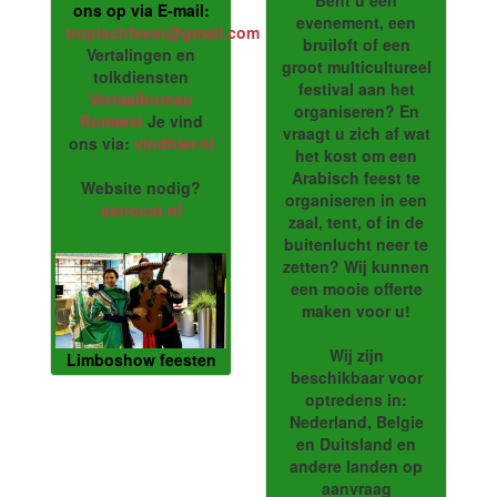
Bent u een
ons op via E-mail:
evenement, een
tropischfeest@gmail.com
bruiloft of een
Vertalingen en
groot multicultureel
tolkdiensten
festival aan het
Vertaalbureau
organiseren? En
Romtext
Je vind
vraagt u zich af wat
ons via:
vindhier.nl
het kost om een
Arabisch feest te
Website nodig?
organiseren in een
astrocat.nl
zaal, tent, of in de
buitenlucht neer te
zetten? Wij kunnen
een mooie offerte
maken voor u!
Wij zijn
Limboshow feesten
beschikbaar voor
optredens in:
Nederland, Belgie
en Duitsland en
andere landen op
aanvraag