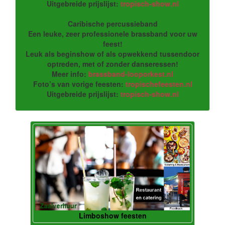
Uitgebreide prijslijst:
tropisch-show.nl
Caribische percussieband
Een leuke, zeer professionele brassband voor uw
feest!
Leuk als beginshow of als opwekkend tussendoor
optreden, met of zonder danseressen!
Meer info:
brassband-looporkest.nl
Foto’s van vorige feesten:
tropischefeesten.nl
Uitgebreide prijslijst:
tropisch-show.nl
Limboshow feesten