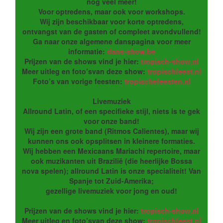
nog veel meer!
Voor optredens, maar ook voor workshops.
Wij zijn beschikbaar voor korte optredens,
ontvangst van de gasten of compleet avondvullend!
Ga naar onze algemene danspagina voor meer
informatie:
dans-show.be
Prijzen van de shows vind je hier:
tropisch-show.nl
Meer uitleg en foto’svan deze show:
tropischfeest.nl
Foto’s van vorige feesten:
tropischefeesten.nl
Livemuziek
Allround Latin, of een specifieke stijl, niets is te gek
voor onze band!
Wij zijn een grote band (Ritmos Calientes), maar wij
kunnen ons ook opsplitsen in kleinere formaties.
Wij hebben een Mexicaans Mariachi repertoire, maar
ook muzikanten uit Brazilië (die heerlijke Bossa
nova spelen); allround Latin is onze specialiteit! Van
Spanje tot Zuid-Amerika;
gezellige livemuziek voor jong en oud!
Prijzen van de shows vind je hier:
tropisch-show.nl
Meer uitleg en foto’svan deze show:
tropischfeest.nl