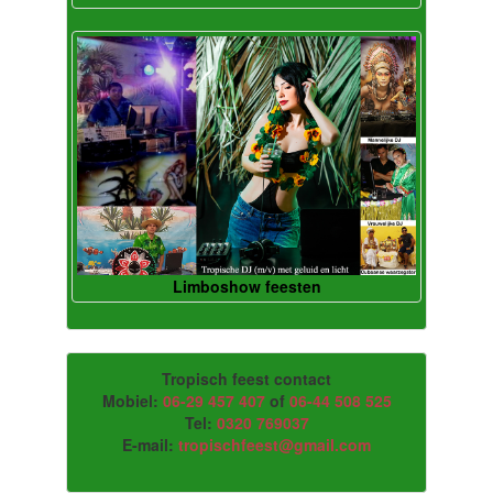
Limboshow feesten
Tropisch feest contact
Mobiel:
06-29 457 407
of
06-44 508 525
Tel:
0320 769037
E-mail:
tropischfeest@gmail.com