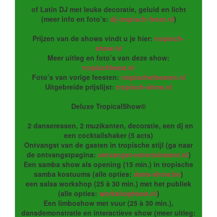
of Latin DJ met leuke decoratie, geluid en licht
(meer info en foto’s:
dj-tropisch-feest.nl
)
Prijzen van de shows vindt u je hier:
tropisch-
show.nl
Meer uitleg en foto’s van deze show:
tropischfeest.nl
Foto’s van vorige feesten:
tropischefeesten.nl
Uitgebreide prijslijst:
tropisch-show.nl
Deluxe TropicalShow©
2 danseressen, 2 muzikanten, decoratie, een dj en
een cocktailshaker (5 acts)
Ontvangst van de gasten in tropische stijl (ga naar
de ontvangstpagina:
ontvangst-entertainment.nl
)
Een samba show als opening (15 min.) in tropische
samba kostuums (alle opties:
dans-show.be
)
een salsa workshop (25 à 30 min.) met het publiek
(alle opties:
workshopfeest.nl
)
Een limboshow met vuur (25 à 30 min.),
dansdemonstratie en interactieve show (meer uitleg: