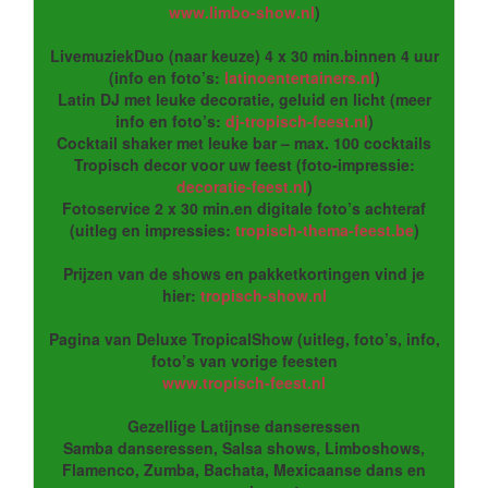
www.limbo-show.nl
)
LivemuziekDuo (naar keuze) 4 x 30 min.binnen 4 uur
(info en foto’s:
latinoentertainers.nl
)
Latin DJ met leuke decoratie, geluid en licht (meer
info en foto’s:
dj-tropisch-feest.nl
)
Cocktail shaker met leuke bar – max. 100 cocktails
Tropisch decor voor uw feest (foto-impressie:
decoratie-feest.nl
)
Fotoservice 2 x 30 min.en digitale foto’s achteraf
(uitleg en impressies:
tropisch-thema-feest.be
)
Prijzen van de shows en pakketkortingen vind je
hier:
tropisch-show.nl
Pagina van Deluxe TropicalShow (uitleg, foto’s, info,
foto’s van vorige feesten
www.tropisch-feest.nl
Gezellige Latijnse danseressen
Samba danseressen, Salsa shows, Limboshows,
Flamenco, Zumba, Bachata, Mexicaanse dans en