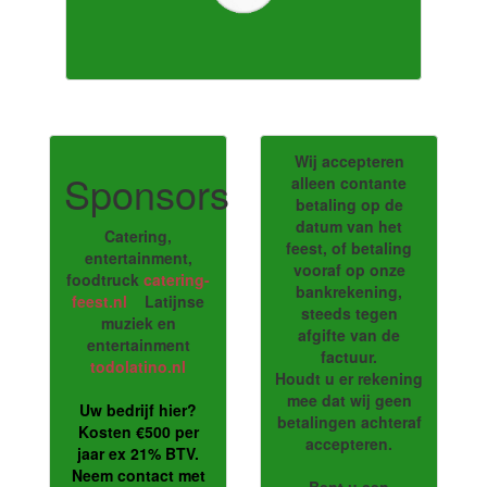
Wij accepteren
Sponsors
alleen contante
betaling op de
datum van het
Catering,
feest, of betaling
entertainment,
vooraf op onze
foodtruck
catering-
bankrekening,
feest.nl
Latijnse
steeds tegen
muziek en
afgifte van de
entertainment
factuur.
todolatino.nl
Houdt u er rekening
mee dat wij geen
Uw bedrijf hier?
betalingen achteraf
Kosten €500 per
accepteren.
jaar ex 21% BTV.
Neem contact met