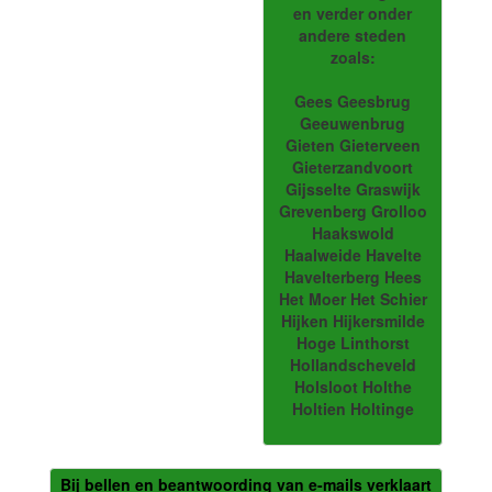
en verder onder
andere steden
zoals:
Gees Geesbrug
Geeuwenbrug
Gieten Gieterveen
Gieterzandvoort
Gijsselte Graswijk
Grevenberg Grolloo
Haakswold
Haalweide Havelte
Havelterberg Hees
Het Moer Het Schier
Hijken Hijkersmilde
Hoge Linthorst
Hollandscheveld
Holsloot Holthe
Holtien Holtinge
Bij bellen en beantwoording van e-mails verklaart