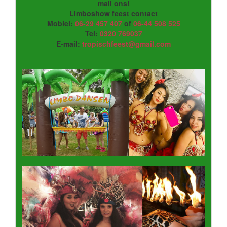
mail ons!
Limboshow feest contact
Mobiel:
06-29 457 407
of
06-44 508 525
Tel:
0320 769037
E-mail:
tropischfeest@gmail.com