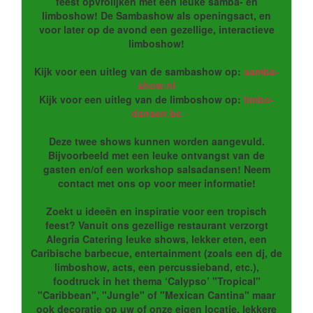
feest opvrolijken met een leuke samba- en
limboshow! De Sambashow als openingsact, en
voor later op de avond een gezellige, interactieve
limboshow!
Kijk voor een uitleg van de sambashow op:
samba-
show.nl
Kijk voor een uitleg van de limboshow op:
limbo-
dansen.be
Deze twee shows kunnen worden aangevuld.
Bijvoorbeeld met een leuke ontvangst van de
gasten en/of een workshop salsadansen! Neem
contact met ons op voor meer informatie!
Zoekt u ideeën en inspiratie voor een tropisch
feest? Vanuit ons gezellige restaurant verzorgt
Alegria Catering leuke shows, lekker eten, een
Caribische barbecue, entertainment (zoals een dj, de
limboshow, acts, een percussieband, etc.),
foodtruck in het thema ‘Calypso’ "Tropical"
"Caribbean", "Jungle" of "Mexican Cantina" maar
ook decoratie op uw of onze eigen locatie, lekkere