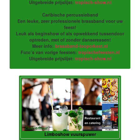
Uitgebreide prijslijst:
tropisch-show.nl
Caribische percussieband
Een leuke, zeer professionele brassband voor uw
feest!
Leuk als beginshow of als opwekkend tussendoor
optreden, met of zonder danseressen!
Meer info:
brassband-looporkest.nl
Foto’s van vorige feesten:
tropischefeesten.nl
Uitgebreide prijslijst:
tropisch-show.nl
Limboshow vuurspuwer