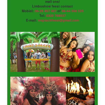
mail ons!
Limboshow feest contact
Mobiel:
06-29 457 407
of
06-44 508 525
Tel:
0320 769037
E-mail:
tropischfeest@gmail.com