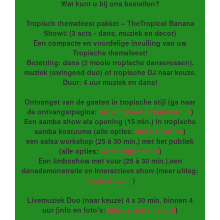
Wat kunt u bij ons bestellen?
Tropisch themafeest pakket – TheTropical Banana
Show© (3 acts - dans, muziek en decor)
Een compacte en voordelige invulling van uw
Tropische themafeest!
Bezetting: dans (2 mooie tropische danseressen),
muziek (swingend duo) of tropische DJ naar keuze.
Duur: 4 uur muziek en dans!
Ontvangst van de gasten in tropische stijl (ga naar
de ontvangstpagina:
ontvangst-entertainment.nl
)
Een samba show als opening (15 min.) in tropische
samba kostuums (alle opties:
dans-show.be
)
een salsa workshop (25 à 30 min.) met het publiek
(alle opties:
workshopfeest.nl
)
Een limboshow met vuur (25 à 30 min.),een
dansdemonstratie en interactieve show (meer uitleg:
limbo-show.nl
)
Livemuziek Duo (naar keuze) 4 x 30 min. binnen 4
uur (info en foto’s:
latinoentertainers.nl
)