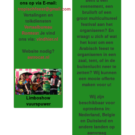
Bent u een
ons op via E-mail:
evenement, een
tropischfeest@gmail.com
bruiloft of een
Vertalingen en
groot multicultureel
tolkdiensten
festival aan het
Vertaalbureau
organiseren? En
Romtext
Je vind
vraagt u zich af wat
ons via:
vindhier.nl
het kost om een
Arabisch feest te
Website nodig?
organiseren in een
astrocat.nl
zaal, tent, of in de
buitenlucht neer te
zetten? Wij kunnen
een mooie offerte
maken voor u!
Wij zijn
Limboshow
beschikbaar voor
vuurspuwer
optredens in:
Nederland, Belgie
en Duitsland en
andere landen op
aanvraag