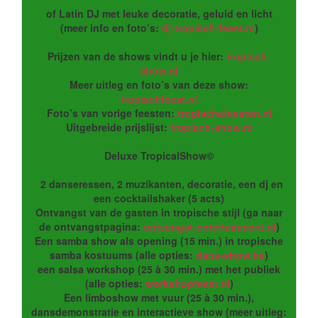
of Latin DJ met leuke decoratie, geluid en licht
(meer info en foto’s:
dj-tropisch-feest.nl
)
Prijzen van de shows vindt u je hier:
tropisch-
show.nl
Meer uitleg en foto’s van deze show:
tropischfeest.nl
Foto’s van vorige feesten:
tropischefeesten.nl
Uitgebreide prijslijst:
tropisch-show.nl
Deluxe TropicalShow©
2 danseressen, 2 muzikanten, decoratie, een dj en
een cocktailshaker (5 acts)
Ontvangst van de gasten in tropische stijl (ga naar
de ontvangstpagina:
ontvangst-entertainment.nl
)
Een samba show als opening (15 min.) in tropische
samba kostuums (alle opties:
dans-show.be
)
een salsa workshop (25 à 30 min.) met het publiek
(alle opties:
workshopfeest.nl
)
Een limboshow met vuur (25 à 30 min.),
dansdemonstratie en interactieve show (meer uitleg: