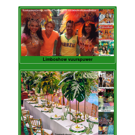
Limboshow vuurspuwer