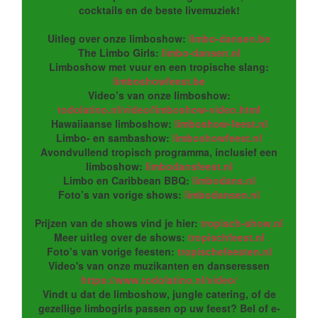
cocktails en de beste livemuziek!
Uitleg over onze limboshow:
limbo-dansen.be
The Limbo Girls:
limbo-dansen.nl
Limboshow met vuur en een tropische slang:
limboshowfeest.be
Video’s van onze limboshow:
todolatino.nl/video/limboshow-video.html
Hawaiiaanse limboshow:
limboshow-feest.nl
Limbo- en sambashow:
limboshowfeest.nl
Avondvullend tropisch programma, inclusief een
limboshow:
limbodansfeest.nl
Limbo en Caribbean BBQ:
limbodans.nl
Foto’s van vorige shows:
limbodansen.nl
Prijzen van de shows vind je hier:
tropisch-show.nl
Meer uitleg over de shows:
tropischfeest.nl
Foto’s van vorige feesten:
tropischefeesten.nl
Video's van onze muzikanten en danseressen
https://www.todolatino.nl/video/
Vindt u dat de limboshow, jungle catering, of de
gezellige limbogirls passen op uw feest? Bel of e-