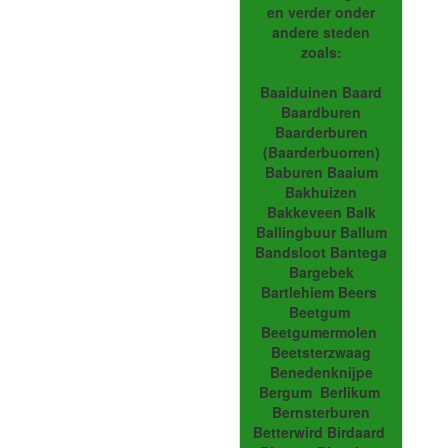
en verder onder
andere steden
zoals:
Baaiduinen Baard
Baardburen
Baarderburen
(Baarderbuorren)
Baburen Baaium
Bakhuizen
Bakkeveen Balk
Ballingbuur Ballum
Bandsloot Bantega
Bargebek
Bartlehiem Beers
Beetgum
Beetgumermolen
Beetsterzwaag
Benedenknijpe
Bergum Berlikum
Bernsterburen
Betterwird Birdaard