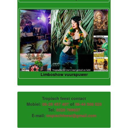
Limboshow vuurspuwer
Tropisch feest contact
Mobiel:
06-29 457 407
of
06-44 508 525
Tel:
0320 769037
E-mail:
tropischfeest@gmail.com