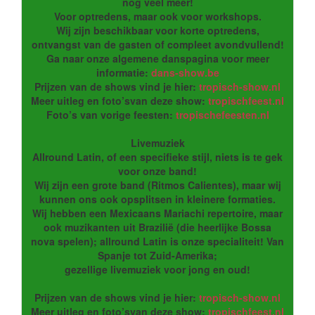
nog veel meer!
Voor optredens, maar ook voor workshops.
Wij zijn beschikbaar voor korte optredens,
ontvangst van de gasten of compleet avondvullend!
Ga naar onze algemene danspagina voor meer
informatie:
dans-show.be
Prijzen van de shows vind je hier:
tropisch-show.nl
Meer uitleg en foto’svan deze show:
tropischfeest.nl
Foto’s van vorige feesten:
tropischefeesten.nl
Livemuziek
Allround Latin, of een specifieke stijl, niets is te gek
voor onze band!
Wij zijn een grote band (Ritmos Calientes), maar wij
kunnen ons ook opsplitsen in kleinere formaties.
Wij hebben een Mexicaans Mariachi repertoire, maar
ook muzikanten uit Brazilië (die heerlijke Bossa
nova spelen); allround Latin is onze specialiteit! Van
Spanje tot Zuid-Amerika;
gezellige livemuziek voor jong en oud!
Prijzen van de shows vind je hier:
tropisch-show.nl
Meer uitleg en foto’svan deze show:
tropischfeest.nl