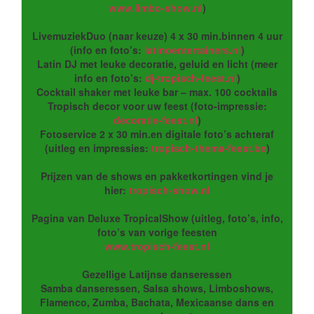
www.limbo-show.nl
)
LivemuziekDuo (naar keuze) 4 x 30 min.binnen 4 uur
(info en foto’s:
latinoentertainers.nl
)
Latin DJ met leuke decoratie, geluid en licht (meer
info en foto’s:
dj-tropisch-feest.nl
)
Cocktail shaker met leuke bar – max. 100 cocktails
Tropisch decor voor uw feest (foto-impressie:
decoratie-feest.nl
)
Fotoservice 2 x 30 min.en digitale foto’s achteraf
(uitleg en impressies:
tropisch-thema-feest.be
)
Prijzen van de shows en pakketkortingen vind je
hier:
tropisch-show.nl
Pagina van Deluxe TropicalShow (uitleg, foto’s, info,
foto’s van vorige feesten
www.tropisch-feest.nl
Gezellige Latijnse danseressen
Samba danseressen, Salsa shows, Limboshows,
Flamenco, Zumba, Bachata, Mexicaanse dans en