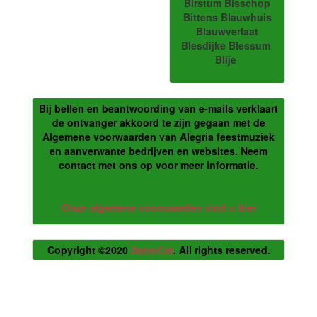
Birstum Bisschop
Bittens Blauwhuis
Blauwverlaat
Blesdijke Blessum
Blije
Bij bellen en beantwoording van e-mails verklaart
de ontvanger akkoord te zijn gegaan met de
Algemene voorwaarden van Alegria feestmuziek
en aanverwante bedrijven en websites. Neem
contact met ons op voor meer informatie.
Onze algemene voorwaarden vind u hier
Copyright ©2020
AstroCat
. All rights reserved.