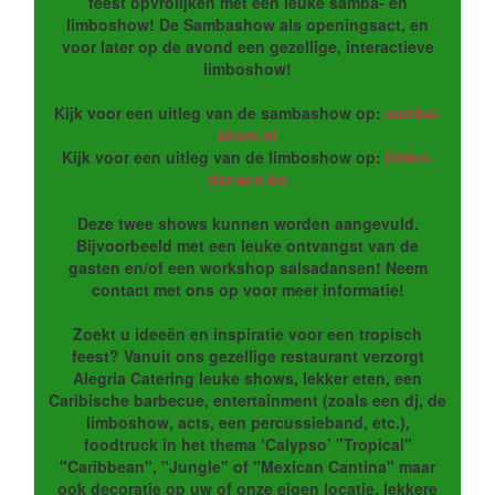
feest opvrolijken met een leuke samba- en
limboshow! De Sambashow als openingsact, en
voor later op de avond een gezellige, interactieve
limboshow!
Kijk voor een uitleg van de sambashow op:
samba-
show.nl
Kijk voor een uitleg van de limboshow op:
limbo-
dansen.be
Deze twee shows kunnen worden aangevuld.
Bijvoorbeeld met een leuke ontvangst van de
gasten en/of een workshop salsadansen! Neem
contact met ons op voor meer informatie!
Zoekt u ideeën en inspiratie voor een tropisch
feest? Vanuit ons gezellige restaurant verzorgt
Alegria Catering leuke shows, lekker eten, een
Caribische barbecue, entertainment (zoals een dj, de
limboshow, acts, een percussieband, etc.),
foodtruck in het thema ‘Calypso’ "Tropical"
"Caribbean", "Jungle" of "Mexican Cantina" maar
ook decoratie op uw of onze eigen locatie, lekkere