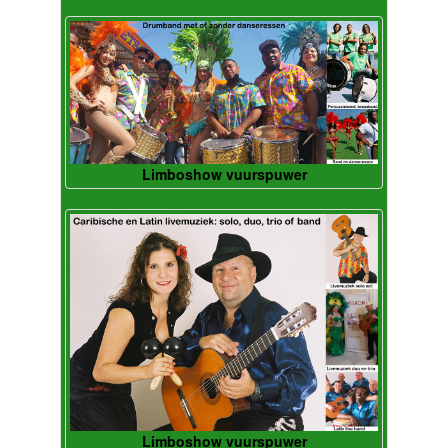
Limboshow vuurspuwer
Limboshow vuurspuwer