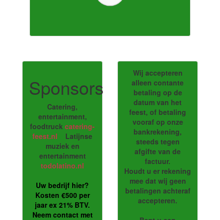
Wij accepteren
Sponsors
alleen contante
betaling op de
datum van het
Catering,
feest, of betaling
entertainment,
vooraf op onze
foodtruck
catering-
bankrekening,
feest.nl
Latijnse
steeds tegen
muziek en
afgifte van de
entertainment
factuur.
todolatino.nl
Houdt u er rekening
mee dat wij geen
Uw bedrijf hier?
betalingen achteraf
Kosten €500 per
accepteren.
jaar ex 21% BTV.
Neem contact met