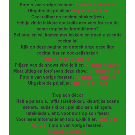
Foto’s van vorige feesten:
tropischefeesten.nl
Uitgebreide prijslijst:
tropisch-show.nl
Cocktailbar en cocktailshaker (m/v)
Heb je zin in lekkere cocktails met vers fruit en de
beste tropische ingrediënten?
Bel ons, en wij komen met lekkere en goed uitziende
cocktails!
Kijk op deze pagina en ontdek onze gezellige
cocktailbar en cocktailshaker!
tropisch-cocktailbar.nl
Prijzen van de shows vind je hier:
tropisch-show.nl
Meer uitleg en foto’svan deze show:
tropischfeest.nl
Foto’s van vorige feesten:
tropischefeesten.nl
Uitgebreide prijslijst:
tropisch-show.nl
Tropisch décor
Raffia parasols, raffia tafelrokken, kleurrijke scene
setters, leuke tiki bar, palmbomen, slingers,
tafelkleden, enz. voor uw tropisch feest!
Voor meer informatie en foto’s,klik hier:
decoratie-
feest.nl
Foto’s van vorige feesten:
tropischefeesten.nl