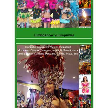
Limboshow vuurspuwer