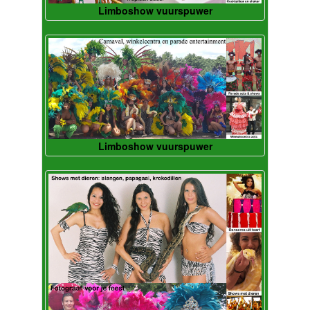
Limboshow vuurspuwer
Limboshow vuurspuwer